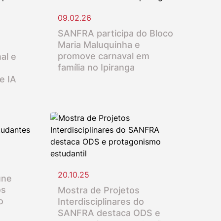
09.02.26
SANFRA participa do Bloco
Maria Maluquinha e
promove carnaval em
al e
família no Ipiranga
e IA
20.10.25
úne
os
Mostra de Projetos
o
Interdisciplinares do
SANFRA destaca ODS e