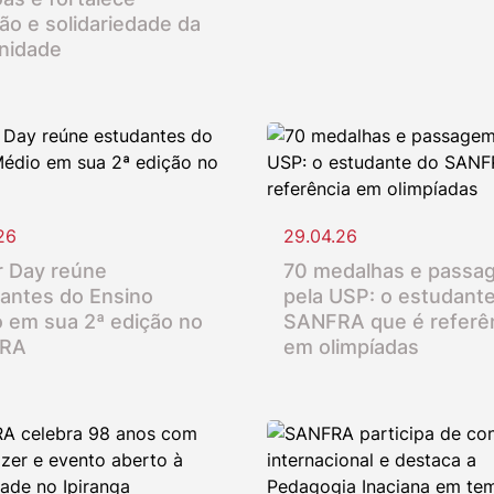
ção e solidariedade da
nidade
26
29.04.26
 Day reúne
70 medalhas e passa
antes do Ensino
pela USP: o estudant
 em sua 2ª edição no
SANFRA que é referê
RA
em olimpíadas