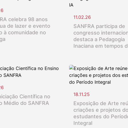
26
11.02.26
A celebra 98 anos
ua de lazer e evento
SANFRA participa de
o à comunidade no
congresso internacion
nga
destaca a Pedagogia
Inaciana em tempos d
26
18.11.25
iciação Científica no
o Médio do SANFRA
Exposição de Arte re
criações e projetos d
estudantes do Períod
Integral