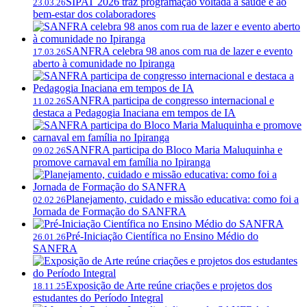
SIPAT 2026 traz programação voltada à saúde e ao
23.03.26
bem-estar dos colaboradores
SANFRA celebra 98 anos com rua de lazer e evento
17.03.26
aberto à comunidade no Ipiranga
SANFRA participa de congresso internacional e
11.02.26
destaca a Pedagogia Inaciana em tempos de IA
SANFRA participa do Bloco Maria Maluquinha e
09.02.26
promove carnaval em família no Ipiranga
Planejamento, cuidado e missão educativa: como foi a
02.02.26
Jornada de Formação do SANFRA
Pré-Iniciação Científica no Ensino Médio do
26.01.26
SANFRA
Exposição de Arte reúne criações e projetos dos
18.11.25
estudantes do Período Integral