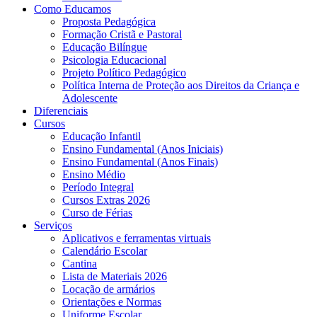
Como Educamos
Proposta Pedagógica
Formação Cristã e Pastoral
Educação Bilíngue
Psicologia Educacional
Projeto Político Pedagógico
Política Interna de Proteção aos Direitos da Criança e
Adolescente
Diferenciais
Cursos
Educação Infantil
Ensino Fundamental (Anos Iniciais)
Ensino Fundamental (Anos Finais)
Ensino Médio
Período Integral
Cursos Extras 2026
Curso de Férias
Serviços
Aplicativos e ferramentas virtuais
Calendário Escolar
Cantina
Lista de Materiais 2026
Locação de armários
Orientações e Normas
Uniforme Escolar