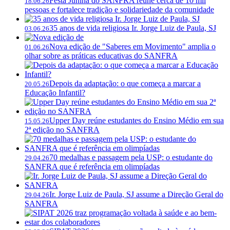
Festa Junina do SANFRA reúne cerca de 10 mil
18.06.26
pessoas e fortalece tradição e solidariedade da comunidade
35 anos de vida religiosa Ir. Jorge Luiz de Paula, SJ
03.06.26
Nova edição de "Saberes em Movimento" amplia o
01.06.26
olhar sobre as práticas educativas do SANFRA
Depois da adaptação: o que começa a marcar a
20.05.26
Educação Infantil?
Upper Day reúne estudantes do Ensino Médio em sua
15.05.26
2ª edição no SANFRA
70 medalhas e passagem pela USP: o estudante do
29.04.26
SANFRA que é referência em olimpíadas
Ir. Jorge Luiz de Paula, SJ assume a Direção Geral do
29.04.26
SANFRA