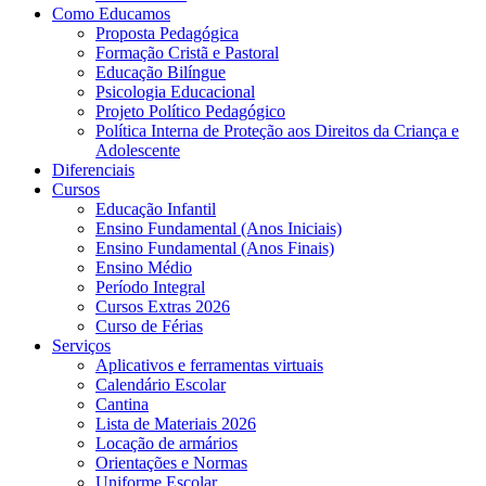
Como Educamos
Proposta Pedagógica
Formação Cristã e Pastoral
Educação Bilíngue
Psicologia Educacional
Projeto Político Pedagógico
Política Interna de Proteção aos Direitos da Criança e
Adolescente
Diferenciais
Cursos
Educação Infantil
Ensino Fundamental (Anos Iniciais)
Ensino Fundamental (Anos Finais)
Ensino Médio
Período Integral
Cursos Extras 2026
Curso de Férias
Serviços
Aplicativos e ferramentas virtuais
Calendário Escolar
Cantina
Lista de Materiais 2026
Locação de armários
Orientações e Normas
Uniforme Escolar