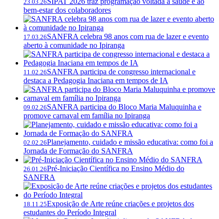
SIPAT 2026 traz programação voltada à saúde e ao
23.03.26
bem-estar dos colaboradores
SANFRA celebra 98 anos com rua de lazer e evento
17.03.26
aberto à comunidade no Ipiranga
SANFRA participa de congresso internacional e
11.02.26
destaca a Pedagogia Inaciana em tempos de IA
SANFRA participa do Bloco Maria Maluquinha e
09.02.26
promove carnaval em família no Ipiranga
Planejamento, cuidado e missão educativa: como foi a
02.02.26
Jornada de Formação do SANFRA
Pré-Iniciação Científica no Ensino Médio do
26.01.26
SANFRA
Exposição de Arte reúne criações e projetos dos
18.11.25
estudantes do Período Integral