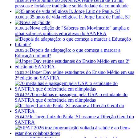
Festa Junina do SANFRA reúne cerca de 10 mil
18.06.26
pessoas e fortalece tradição e solidariedade da comunidade
35 anos de vida religiosa Ir. Jorge Luiz de Paula, SJ
03.06.26
Nova edição de "Saberes em Movimento" amplia o
01.06.26
olhar sobre as práticas educativas do SANFRA
Depois da adaptação: o que começa a marcar a
20.05.26
Educação Infantil?
Upper Day reúne estudantes do Ensino Médio em sua
15.05.26
2ª edição no SANFRA
70 medalhas e passagem pela USP: o estudante do
29.04.26
SANFRA que é referência em olimpíadas
Ir. Jorge Luiz de Paula, SJ assume a Direção Geral do
29.04.26
SANFRA