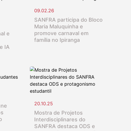
09.02.26
SANFRA participa do Bloco
Maria Maluquinha e
promove carnaval em
al e
família no Ipiranga
e IA
20.10.25
úne
os
Mostra de Projetos
o
Interdisciplinares do
SANFRA destaca ODS e