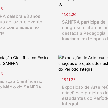
26
11.02.26
A celebra 98 anos
ua de lazer e evento
SANFRA participa de
o à comunidade no
congresso internacion
nga
destaca a Pedagogia
Inaciana em tempos d
26
18.11.25
iciação Científica no
o Médio do SANFRA
Exposição de Arte re
criações e projetos d
estudantes do Períod
Integral