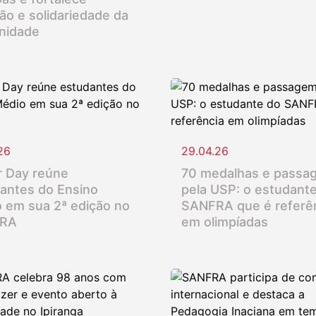
ção e solidariedade da
nidade
26
29.04.26
 Day reúne
70 medalhas e passa
antes do Ensino
pela USP: o estudant
 em sua 2ª edição no
SANFRA que é referê
RA
em olimpíadas