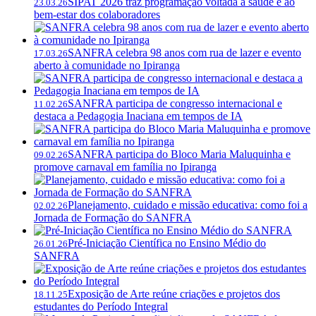
SIPAT 2026 traz programação voltada à saúde e ao
23.03.26
bem-estar dos colaboradores
SANFRA celebra 98 anos com rua de lazer e evento
17.03.26
aberto à comunidade no Ipiranga
SANFRA participa de congresso internacional e
11.02.26
destaca a Pedagogia Inaciana em tempos de IA
SANFRA participa do Bloco Maria Maluquinha e
09.02.26
promove carnaval em família no Ipiranga
Planejamento, cuidado e missão educativa: como foi a
02.02.26
Jornada de Formação do SANFRA
Pré-Iniciação Científica no Ensino Médio do
26.01.26
SANFRA
Exposição de Arte reúne criações e projetos dos
18.11.25
estudantes do Período Integral