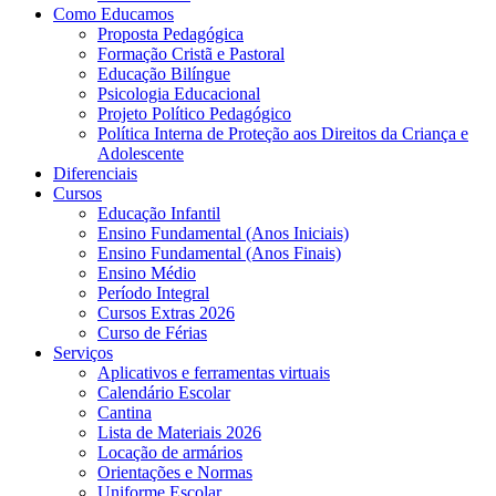
Como Educamos
Proposta Pedagógica
Formação Cristã e Pastoral
Educação Bilíngue
Psicologia Educacional
Projeto Político Pedagógico
Política Interna de Proteção aos Direitos da Criança e
Adolescente
Diferenciais
Cursos
Educação Infantil
Ensino Fundamental (Anos Iniciais)
Ensino Fundamental (Anos Finais)
Ensino Médio
Período Integral
Cursos Extras 2026
Curso de Férias
Serviços
Aplicativos e ferramentas virtuais
Calendário Escolar
Cantina
Lista de Materiais 2026
Locação de armários
Orientações e Normas
Uniforme Escolar