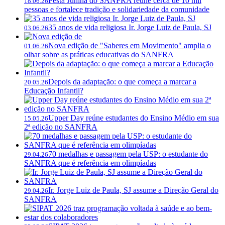
Festa Junina do SANFRA reúne cerca de 10 mil
18.06.26
pessoas e fortalece tradição e solidariedade da comunidade
35 anos de vida religiosa Ir. Jorge Luiz de Paula, SJ
03.06.26
Nova edição de "Saberes em Movimento" amplia o
01.06.26
olhar sobre as práticas educativas do SANFRA
Depois da adaptação: o que começa a marcar a
20.05.26
Educação Infantil?
Upper Day reúne estudantes do Ensino Médio em sua
15.05.26
2ª edição no SANFRA
70 medalhas e passagem pela USP: o estudante do
29.04.26
SANFRA que é referência em olimpíadas
Ir. Jorge Luiz de Paula, SJ assume a Direção Geral do
29.04.26
SANFRA