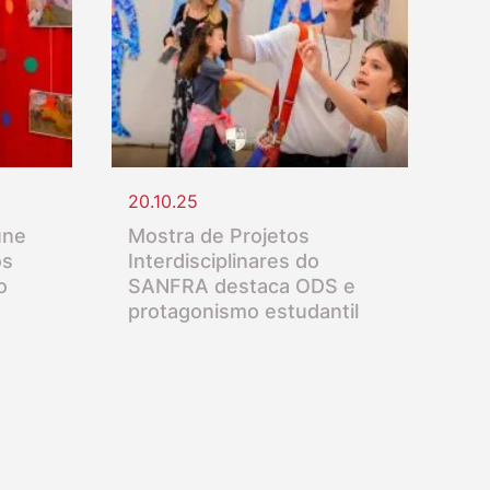
20.10.25
úne
Mostra de Projetos
os
Interdisciplinares do
o
SANFRA destaca ODS e
protagonismo estudantil