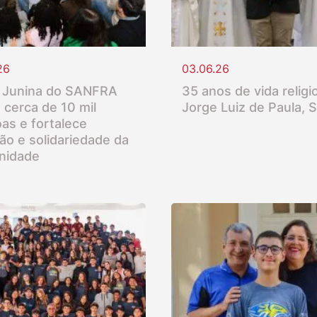
26
03.06.26
 Junina do SANFRA
35 anos de vida religio
 cerca de 10 mil
Jorge Luiz de Paula, 
as e fortalece
ção e solidariedade da
nidade