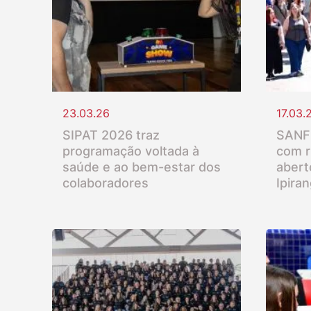
23.03.26
17.03.
SIPAT 2026 traz
SANFR
programação voltada à
com r
saúde e ao bem-estar dos
abert
colaboradores
Ipira