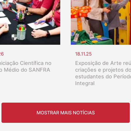
26
18.11.25
iciação Científica no
Exposição de Arte re
o Médio do SANFRA
criações e projetos d
estudantes do Períod
Integral
MOSTRAR MAIS NOTÍCIAS