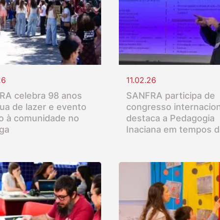
26
11.02.26
A celebra 98 anos
SANFRA participa de
ua de lazer e evento
congresso internacion
o à comunidade no
destaca a Pedagogia
nga
Inaciana em tempos d