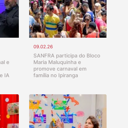
09.02.26
SANFRA participa do Bloco
al e
Maria Maluquinha e
promove carnaval em
e IA
família no Ipiranga