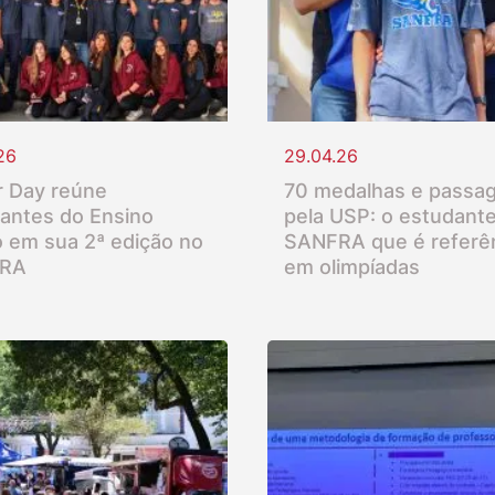
26
29.04.26
 Day reúne
70 medalhas e passa
antes do Ensino
pela USP: o estudant
 em sua 2ª edição no
SANFRA que é referê
RA
em olimpíadas