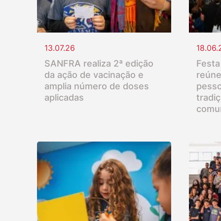
13.07.26
18.06.
SANFRA realiza 2ª edição
Festa
da ação de vacinação e
reúne
amplia número de doses
pesso
aplicadas
tradi
comu