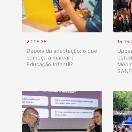
20.05.26
15.05.
Depois da adaptação: o que
Upper
começa a marcar a
estud
Educação Infantil?
Médio
SANF