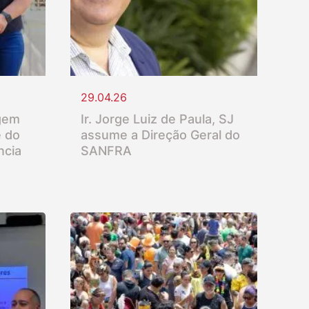
29.04.26
gem
Ir. Jorge Luiz de Paula, SJ
e do
assume a Direção Geral do
ncia
SANFRA