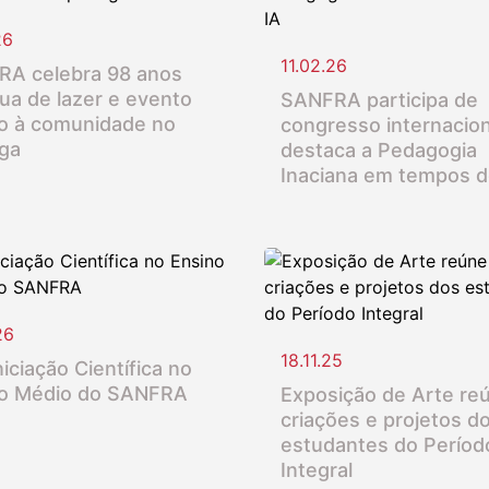
26
11.02.26
A celebra 98 anos
ua de lazer e evento
SANFRA participa de
o à comunidade no
congresso internacion
nga
destaca a Pedagogia
Inaciana em tempos d
26
18.11.25
iciação Científica no
o Médio do SANFRA
Exposição de Arte re
criações e projetos d
estudantes do Períod
Integral