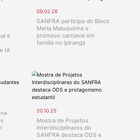
09.02.26
SANFRA participa do Bloco
Maria Maluquinha e
promove carnaval em
al e
família no Ipiranga
e IA
20.10.25
úne
os
Mostra de Projetos
o
Interdisciplinares do
SANFRA destaca ODS e