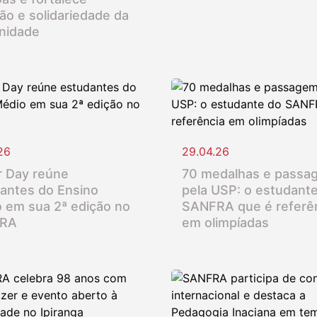
ção e solidariedade da
nidade
26
29.04.26
 Day reúne
70 medalhas e passa
antes do Ensino
pela USP: o estudant
 em sua 2ª edição no
SANFRA que é referê
RA
em olimpíadas