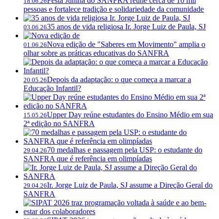
Festa Junina do SANFRA reúne cerca de 10 mil
18.06.26
pessoas e fortalece tradição e solidariedade da comunidade
35 anos de vida religiosa Ir. Jorge Luiz de Paula, SJ
03.06.26
Nova edição de "Saberes em Movimento" amplia o
01.06.26
olhar sobre as práticas educativas do SANFRA
Depois da adaptação: o que começa a marcar a
20.05.26
Educação Infantil?
Upper Day reúne estudantes do Ensino Médio em sua
15.05.26
2ª edição no SANFRA
70 medalhas e passagem pela USP: o estudante do
29.04.26
SANFRA que é referência em olimpíadas
Ir. Jorge Luiz de Paula, SJ assume a Direção Geral do
29.04.26
SANFRA