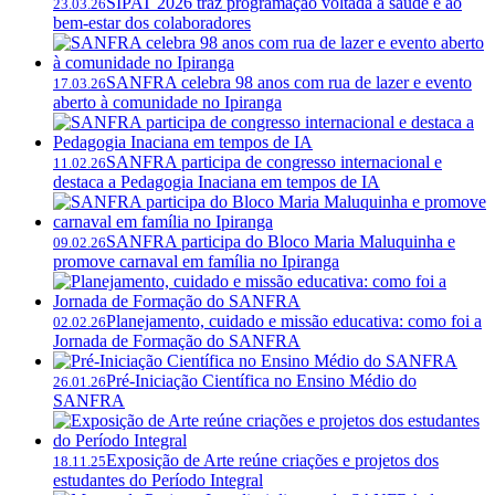
SIPAT 2026 traz programação voltada à saúde e ao
23.03.26
bem-estar dos colaboradores
SANFRA celebra 98 anos com rua de lazer e evento
17.03.26
aberto à comunidade no Ipiranga
SANFRA participa de congresso internacional e
11.02.26
destaca a Pedagogia Inaciana em tempos de IA
SANFRA participa do Bloco Maria Maluquinha e
09.02.26
promove carnaval em família no Ipiranga
Planejamento, cuidado e missão educativa: como foi a
02.02.26
Jornada de Formação do SANFRA
Pré-Iniciação Científica no Ensino Médio do
26.01.26
SANFRA
Exposição de Arte reúne criações e projetos dos
18.11.25
estudantes do Período Integral