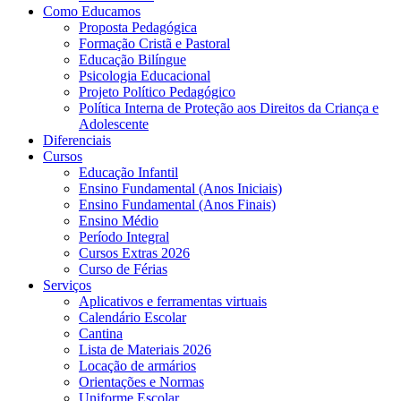
Como Educamos
Proposta Pedagógica
Formação Cristã e Pastoral
Educação Bilíngue
Psicologia Educacional
Projeto Político Pedagógico
Política Interna de Proteção aos Direitos da Criança e
Adolescente
Diferenciais
Cursos
Educação Infantil
Ensino Fundamental (Anos Iniciais)
Ensino Fundamental (Anos Finais)
Ensino Médio
Período Integral
Cursos Extras 2026
Curso de Férias
Serviços
Aplicativos e ferramentas virtuais
Calendário Escolar
Cantina
Lista de Materiais 2026
Locação de armários
Orientações e Normas
Uniforme Escolar