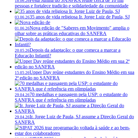
Festa Junina do SANFRA reúne cerca de 10 mil
18.06.26
pessoas e fortalece tradição e solidariedade da comunidade
35 anos de vida religiosa Ir. Jorge Luiz de Paula, SJ
03.06.26
Nova edição de "Saberes em Movimento" amplia o
01.06.26
olhar sobre as práticas educativas do SANFRA
Depois da adaptação: o que começa a marcar a
20.05.26
Educação Infantil?
Upper Day reúne estudantes do Ensino Médio em sua
15.05.26
2ª edição no SANFRA
70 medalhas e passagem pela USP: o estudante do
29.04.26
SANFRA que é referência em olimpíadas
Ir. Jorge Luiz de Paula, SJ assume a Direção Geral do
29.04.26
SANFRA