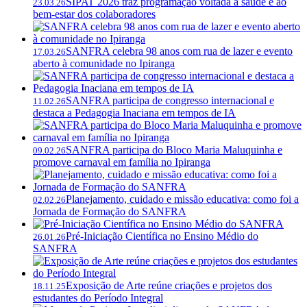
SIPAT 2026 traz programação voltada à saúde e ao
23.03.26
bem-estar dos colaboradores
SANFRA celebra 98 anos com rua de lazer e evento
17.03.26
aberto à comunidade no Ipiranga
SANFRA participa de congresso internacional e
11.02.26
destaca a Pedagogia Inaciana em tempos de IA
SANFRA participa do Bloco Maria Maluquinha e
09.02.26
promove carnaval em família no Ipiranga
Planejamento, cuidado e missão educativa: como foi a
02.02.26
Jornada de Formação do SANFRA
Pré-Iniciação Científica no Ensino Médio do
26.01.26
SANFRA
Exposição de Arte reúne criações e projetos dos
18.11.25
estudantes do Período Integral