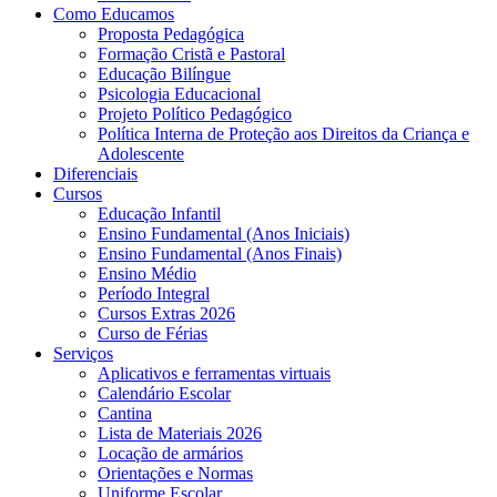
Como Educamos
Proposta Pedagógica
Formação Cristã e Pastoral
Educação Bilíngue
Psicologia Educacional
Projeto Político Pedagógico
Política Interna de Proteção aos Direitos da Criança e
Adolescente
Diferenciais
Cursos
Educação Infantil
Ensino Fundamental (Anos Iniciais)
Ensino Fundamental (Anos Finais)
Ensino Médio
Período Integral
Cursos Extras 2026
Curso de Férias
Serviços
Aplicativos e ferramentas virtuais
Calendário Escolar
Cantina
Lista de Materiais 2026
Locação de armários
Orientações e Normas
Uniforme Escolar