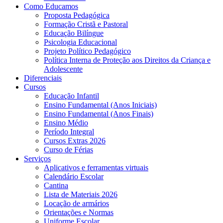
Como Educamos
Proposta Pedagógica
Formação Cristã e Pastoral
Educação Bilíngue
Psicologia Educacional
Projeto Político Pedagógico
Política Interna de Proteção aos Direitos da Criança e
Adolescente
Diferenciais
Cursos
Educação Infantil
Ensino Fundamental (Anos Iniciais)
Ensino Fundamental (Anos Finais)
Ensino Médio
Período Integral
Cursos Extras 2026
Curso de Férias
Serviços
Aplicativos e ferramentas virtuais
Calendário Escolar
Cantina
Lista de Materiais 2026
Locação de armários
Orientações e Normas
Uniforme Escolar