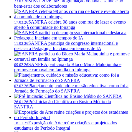
SIPAT 2026 traz programação voltada à saúde e ao
23.03.26
bem-estar dos colaboradores
SANFRA celebra 98 anos com rua de lazer e evento
17.03.26
aberto à comunidade no Ipiranga
SANFRA participa de congresso internacional e
11.02.26
destaca a Pedagogia Inaciana em tempos de IA
SANFRA participa do Bloco Maria Maluquinha e
09.02.26
promove carnaval em família no Ipiranga
Planejamento, cuidado e missão educativa: como foi a
02.02.26
Jornada de Formação do SANFRA
Pré-Iniciação Científica no Ensino Médio do
26.01.26
SANFRA
Exposição de Arte reúne criações e projetos dos
18.11.25
estudantes do Período Integral