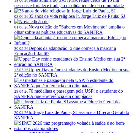
Festa Junina do SANFRA reúne cerca de 10 mil
18.06.26
pessoas e fortalece tradição e solidariedade da comunidade
35 anos de vida religiosa Ir. Jorge Luiz de Paula, SJ
03.06.26
Nova edição de "Saberes em Movimento" amplia o
01.06.26
olhar sobre as práticas educativas do SANFRA
Depois da adaptação: o que começa a marcar a
20.05.26
Educação Infantil?
Upper Day reúne estudantes do Ensino Médio em sua
15.05.26
2ª edição no SANFRA
70 medalhas e passagem pela USP: o estudante do
29.04.26
SANFRA que é referência em olimpíadas
Ir. Jorge Luiz de Paula, SJ assume a Direção Geral do
29.04.26
SANFRA