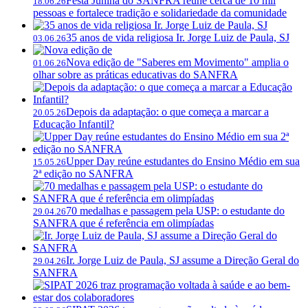
Festa Junina do SANFRA reúne cerca de 10 mil
18.06.26
pessoas e fortalece tradição e solidariedade da comunidade
35 anos de vida religiosa Ir. Jorge Luiz de Paula, SJ
03.06.26
Nova edição de "Saberes em Movimento" amplia o
01.06.26
olhar sobre as práticas educativas do SANFRA
Depois da adaptação: o que começa a marcar a
20.05.26
Educação Infantil?
Upper Day reúne estudantes do Ensino Médio em sua
15.05.26
2ª edição no SANFRA
70 medalhas e passagem pela USP: o estudante do
29.04.26
SANFRA que é referência em olimpíadas
Ir. Jorge Luiz de Paula, SJ assume a Direção Geral do
29.04.26
SANFRA