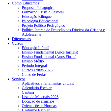
Como Educamos
Proposta Pedagógica
Formação Cristã e Pastoral
Educação Bilíngue
Psicologia Educacional
Projeto Político Pedagógico
Política Interna de Proteção aos Direitos da Criança e
Adolescente
Diferenciais
Cursos
Educação Infantil
Ensino Fundamental (Anos Iniciais)
Ensino Fundamental (Anos Finais)
Ensino Médio
Período Integral
Cursos Extras 2026
Curso de Férias
Serviços
Aplicativos e ferramentas virtuais
Calendário Escolar
Cantina
Lista de Materiais 2026
Locação de armários
Orientações e Normas
Uniforme Escolar