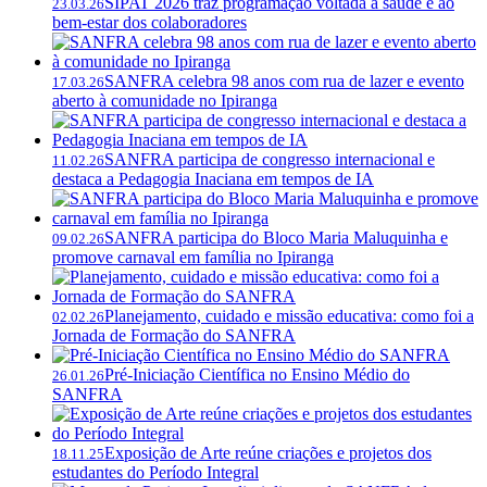
SIPAT 2026 traz programação voltada à saúde e ao
23.03.26
bem-estar dos colaboradores
SANFRA celebra 98 anos com rua de lazer e evento
17.03.26
aberto à comunidade no Ipiranga
SANFRA participa de congresso internacional e
11.02.26
destaca a Pedagogia Inaciana em tempos de IA
SANFRA participa do Bloco Maria Maluquinha e
09.02.26
promove carnaval em família no Ipiranga
Planejamento, cuidado e missão educativa: como foi a
02.02.26
Jornada de Formação do SANFRA
Pré-Iniciação Científica no Ensino Médio do
26.01.26
SANFRA
Exposição de Arte reúne criações e projetos dos
18.11.25
estudantes do Período Integral