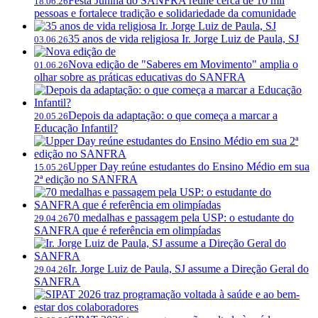
Festa Junina do SANFRA reúne cerca de 10 mil
18.06.26
pessoas e fortalece tradição e solidariedade da comunidade
35 anos de vida religiosa Ir. Jorge Luiz de Paula, SJ
03.06.26
Nova edição de "Saberes em Movimento" amplia o
01.06.26
olhar sobre as práticas educativas do SANFRA
Depois da adaptação: o que começa a marcar a
20.05.26
Educação Infantil?
Upper Day reúne estudantes do Ensino Médio em sua
15.05.26
2ª edição no SANFRA
70 medalhas e passagem pela USP: o estudante do
29.04.26
SANFRA que é referência em olimpíadas
Ir. Jorge Luiz de Paula, SJ assume a Direção Geral do
29.04.26
SANFRA