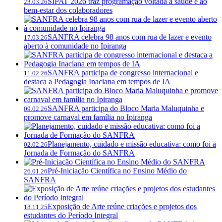
SIPAT 2026 traz programação voltada à saúde e ao
23.03.26
bem-estar dos colaboradores
SANFRA celebra 98 anos com rua de lazer e evento
17.03.26
aberto à comunidade no Ipiranga
SANFRA participa de congresso internacional e
11.02.26
destaca a Pedagogia Inaciana em tempos de IA
SANFRA participa do Bloco Maria Maluquinha e
09.02.26
promove carnaval em família no Ipiranga
Planejamento, cuidado e missão educativa: como foi a
02.02.26
Jornada de Formação do SANFRA
Pré-Iniciação Científica no Ensino Médio do
26.01.26
SANFRA
Exposição de Arte reúne criações e projetos dos
18.11.25
estudantes do Período Integral