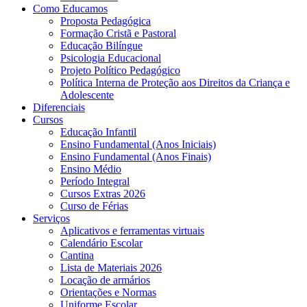
Como Educamos
Proposta Pedagógica
Formação Cristã e Pastoral
Educação Bilíngue
Psicologia Educacional
Projeto Político Pedagógico
Política Interna de Proteção aos Direitos da Criança e
Adolescente
Diferenciais
Cursos
Educação Infantil
Ensino Fundamental (Anos Iniciais)
Ensino Fundamental (Anos Finais)
Ensino Médio
Período Integral
Cursos Extras 2026
Curso de Férias
Serviços
Aplicativos e ferramentas virtuais
Calendário Escolar
Cantina
Lista de Materiais 2026
Locação de armários
Orientações e Normas
Uniforme Escolar