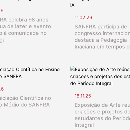
26
11.02.26
A celebra 98 anos
ua de lazer e evento
SANFRA participa de
o à comunidade no
congresso internacion
nga
destaca a Pedagogia
Inaciana em tempos d
26
18.11.25
iciação Científica no
o Médio do SANFRA
Exposição de Arte re
criações e projetos d
estudantes do Períod
Integral