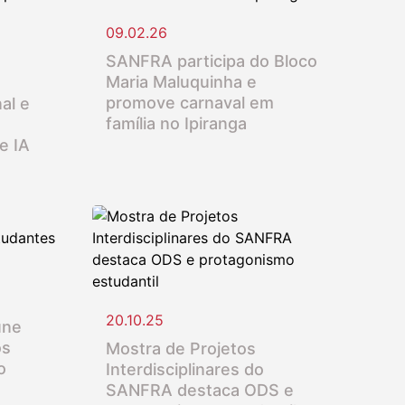
09.02.26
SANFRA participa do Bloco
Maria Maluquinha e
promove carnaval em
al e
família no Ipiranga
e IA
20.10.25
úne
os
Mostra de Projetos
o
Interdisciplinares do
SANFRA destaca ODS e