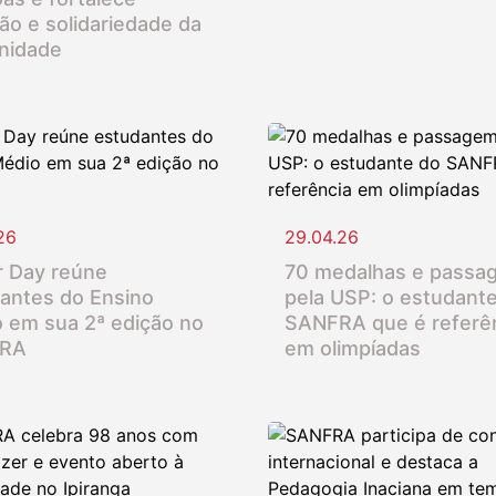
ção e solidariedade da
nidade
26
29.04.26
 Day reúne
70 medalhas e passa
antes do Ensino
pela USP: o estudant
 em sua 2ª edição no
SANFRA que é referê
RA
em olimpíadas