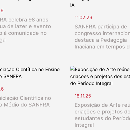
26
11.02.26
A celebra 98 anos
ua de lazer e evento
SANFRA participa de
o à comunidade no
congresso internacion
nga
destaca a Pedagogia
Inaciana em tempos d
26
18.11.25
iciação Científica no
o Médio do SANFRA
Exposição de Arte re
criações e projetos d
estudantes do Períod
Integral