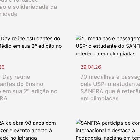
ção e solidariedade da
nidade
26
29.04.26
 Day reúne
70 medalhas e passa
antes do Ensino
pela USP: o estudant
 em sua 2ª edição no
SANFRA que é referê
RA
em olimpíadas