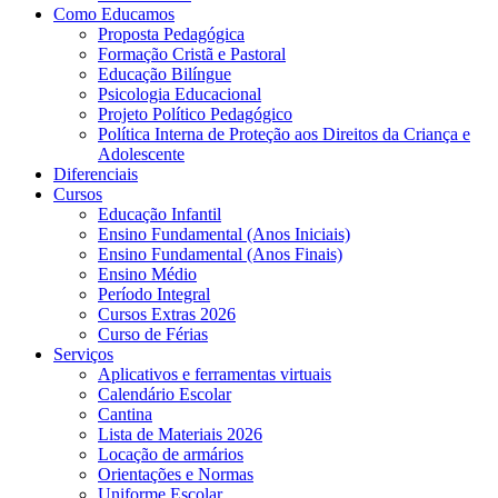
Como Educamos
Proposta Pedagógica
Formação Cristã e Pastoral
Educação Bilíngue
Psicologia Educacional
Projeto Político Pedagógico
Política Interna de Proteção aos Direitos da Criança e
Adolescente
Diferenciais
Cursos
Educação Infantil
Ensino Fundamental (Anos Iniciais)
Ensino Fundamental (Anos Finais)
Ensino Médio
Período Integral
Cursos Extras 2026
Curso de Férias
Serviços
Aplicativos e ferramentas virtuais
Calendário Escolar
Cantina
Lista de Materiais 2026
Locação de armários
Orientações e Normas
Uniforme Escolar