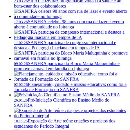
SIPAT 2026 traz programação voltada à saúde e ao
23.03.26
bem-estar dos colaboradores
SANFRA celebra 98 anos com rua de lazer e evento
17.03.26
aberto à comunidade no Ipiranga
SANFRA participa de congresso internacional e
11.02.26
destaca a Pedagogia Inaciana em tempos de IA
SANFRA participa do Bloco Maria Maluquinha e
09.02.26
promove carnaval em família no Ipiranga
Planejamento, cuidado e missão educativa: como foi a
02.02.26
Jornada de Formação do SANFRA
Pré-Iniciação Científica no Ensino Médio do
26.01.26
SANFRA
Exposição de Arte reúne criações e projetos dos
18.11.25
estudantes do Período Integral