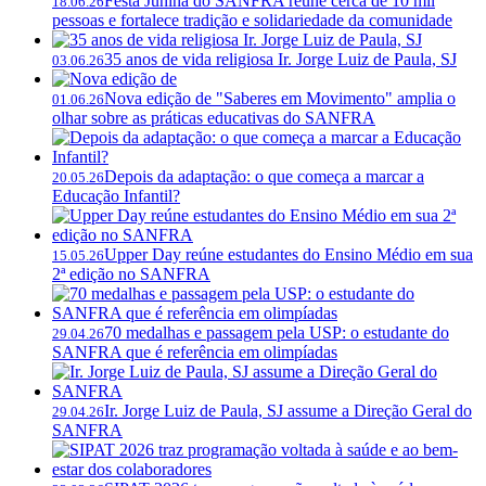
Festa Junina do SANFRA reúne cerca de 10 mil
18.06.26
pessoas e fortalece tradição e solidariedade da comunidade
35 anos de vida religiosa Ir. Jorge Luiz de Paula, SJ
03.06.26
Nova edição de "Saberes em Movimento" amplia o
01.06.26
olhar sobre as práticas educativas do SANFRA
Depois da adaptação: o que começa a marcar a
20.05.26
Educação Infantil?
Upper Day reúne estudantes do Ensino Médio em sua
15.05.26
2ª edição no SANFRA
70 medalhas e passagem pela USP: o estudante do
29.04.26
SANFRA que é referência em olimpíadas
Ir. Jorge Luiz de Paula, SJ assume a Direção Geral do
29.04.26
SANFRA