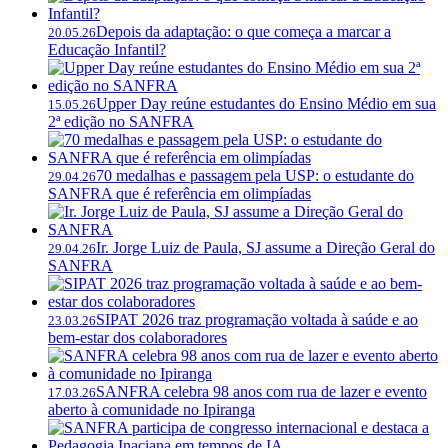
Depois da adaptação: o que começa a marcar a
20.05.26
Educação Infantil?
Upper Day reúne estudantes do Ensino Médio em sua
15.05.26
2ª edição no SANFRA
70 medalhas e passagem pela USP: o estudante do
29.04.26
SANFRA que é referência em olimpíadas
Ir. Jorge Luiz de Paula, SJ assume a Direção Geral do
29.04.26
SANFRA
SIPAT 2026 traz programação voltada à saúde e ao
23.03.26
bem-estar dos colaboradores
SANFRA celebra 98 anos com rua de lazer e evento
17.03.26
aberto à comunidade no Ipiranga