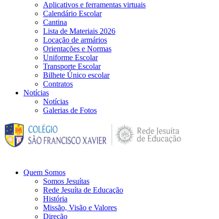
Aplicativos e ferramentas virtuais
Calendário Escolar
Cantina
Lista de Materiais 2026
Locação de armários
Orientações e Normas
Uniforme Escolar
Transporte Escolar
Bilhete Único escolar
Contratos
Notícias
Notícias
Galerias de Fotos
Quem Somos
Somos Jesuítas
Rede Jesuíta de Educação
História
Missão, Visão e Valores
Direção