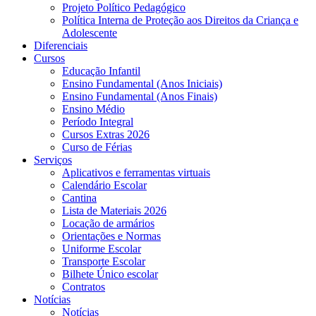
Projeto Político Pedagógico
Política Interna de Proteção aos Direitos da Criança e
Adolescente
Diferenciais
Cursos
Educação Infantil
Ensino Fundamental (Anos Iniciais)
Ensino Fundamental (Anos Finais)
Ensino Médio
Período Integral
Cursos Extras 2026
Curso de Férias
Serviços
Aplicativos e ferramentas virtuais
Calendário Escolar
Cantina
Lista de Materiais 2026
Locação de armários
Orientações e Normas
Uniforme Escolar
Transporte Escolar
Bilhete Único escolar
Contratos
Notícias
Notícias