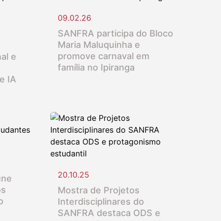
09.02.26
SANFRA participa do Bloco
Maria Maluquinha e
promove carnaval em
al e
família no Ipiranga
e IA
20.10.25
úne
os
Mostra de Projetos
o
Interdisciplinares do
SANFRA destaca ODS e