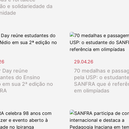
ção e solidariedade da
nidade
26
29.04.26
 Day reúne
70 medalhas e passa
antes do Ensino
pela USP: o estudant
 em sua 2ª edição no
SANFRA que é referê
RA
em olimpíadas