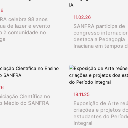
26
11.02.26
A celebra 98 anos
ua de lazer e evento
SANFRA participa de
o à comunidade no
congresso internacion
nga
destaca a Pedagogia
Inaciana em tempos d
26
18.11.25
iciação Científica no
o Médio do SANFRA
Exposição de Arte re
criações e projetos d
estudantes do Períod
Integral