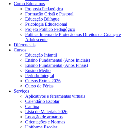
Como Educamos
Proposta Pedagógica
Formação Cristã e Pastoral
Educação Bilíngue
Psicologia Educacional
Projeto Político Pedagógico
Política Interna de Proteção aos Direitos da Criança e
Adolescente
Diferenciais
Cursos
Educação Infantil
Ensino Fundamental (Anos Iniciais)
Ensino Fundamental (Anos Finais)
Ensino Médio
Período Integral
Cursos Extras 2026
Curso de Férias
Serviços
Aplicativos e ferramentas virtuais
Calendário Escolar
Cantina
Lista de Materiais 2026
Locação de armários
Orientações e Normas
Uniforme Escolar