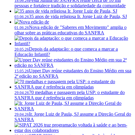
Festa Junina do SANFRA reúne cerca de 10 mil
18.06.26
pessoas e fortalece tradição e solidariedade da comunidade
35 anos de vida religiosa Ir. Jorge Luiz de Paula, SJ
03.06.26
Nova edição de "Saberes em Movimento" amplia o
01.06.26
olhar sobre as práticas educativas do SANFRA
Depois da adaptação: o que começa a marcar a
20.05.26
Educação Infantil?
Upper Day reúne estudantes do Ensino Médio em sua
15.05.26
2ª edição no SANFRA
70 medalhas e passagem pela USP: o estudante do
29.04.26
SANFRA que é referência em olimpíadas
Ir. Jorge Luiz de Paula, SJ assume a Direção Geral do
29.04.26
SANFRA