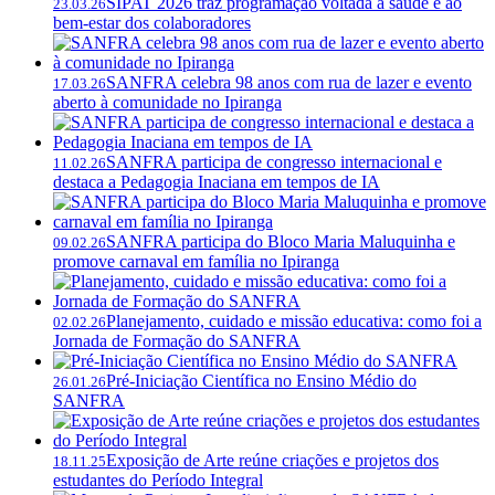
SIPAT 2026 traz programação voltada à saúde e ao
23.03.26
bem-estar dos colaboradores
SANFRA celebra 98 anos com rua de lazer e evento
17.03.26
aberto à comunidade no Ipiranga
SANFRA participa de congresso internacional e
11.02.26
destaca a Pedagogia Inaciana em tempos de IA
SANFRA participa do Bloco Maria Maluquinha e
09.02.26
promove carnaval em família no Ipiranga
Planejamento, cuidado e missão educativa: como foi a
02.02.26
Jornada de Formação do SANFRA
Pré-Iniciação Científica no Ensino Médio do
26.01.26
SANFRA
Exposição de Arte reúne criações e projetos dos
18.11.25
estudantes do Período Integral