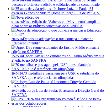
Festa Junina do SANFRA reúne cerca de 10 mil
18.06.26
pessoas e fortalece tradição e solidariedade da comunidade
35 anos de vida religiosa Ir. Jorge Luiz de Paula, SJ
03.06.26
Nova edição de "Saberes em Movimento" amplia o
01.06.26
olhar sobre as práticas educativas do SANFRA
Depois da adaptação: o que começa a marcar a
20.05.26
Educação Infantil?
Upper Day reúne estudantes do Ensino Médio em sua
15.05.26
2ª edição no SANFRA
70 medalhas e passagem pela USP: o estudante do
29.04.26
SANFRA que é referência em olimpíadas
Ir. Jorge Luiz de Paula, SJ assume a Direção Geral do
29.04.26
SANFRA