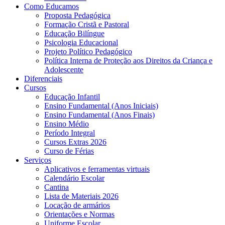
Como Educamos
Proposta Pedagógica
Formação Cristã e Pastoral
Educação Bilíngue
Psicologia Educacional
Projeto Político Pedagógico
Política Interna de Proteção aos Direitos da Criança e
Adolescente
Diferenciais
Cursos
Educação Infantil
Ensino Fundamental (Anos Iniciais)
Ensino Fundamental (Anos Finais)
Ensino Médio
Período Integral
Cursos Extras 2026
Curso de Férias
Serviços
Aplicativos e ferramentas virtuais
Calendário Escolar
Cantina
Lista de Materiais 2026
Locação de armários
Orientações e Normas
Uniforme Escolar