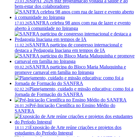
SIPAT 2026 traz programação voltada à saúde e ao
23.03.26
bem-estar dos colaboradores
SANFRA celebra 98 anos com rua de lazer e evento
17.03.26
aberto à comunidade no Ipiranga
SANFRA participa de congresso internacional e
11.02.26
destaca a Pedagogia Inaciana em tempos de IA
SANFRA participa do Bloco Maria Maluquinha e
09.02.26
promove carnaval em família no Ipiranga
Planejamento, cuidado e missão educativa: como foi a
02.02.26
Jornada de Formação do SANFRA
Pré-Iniciação Científica no Ensino Médio do
26.01.26
SANFRA
Exposição de Arte reúne criações e projetos dos
18.11.25
estudantes do Período Integral