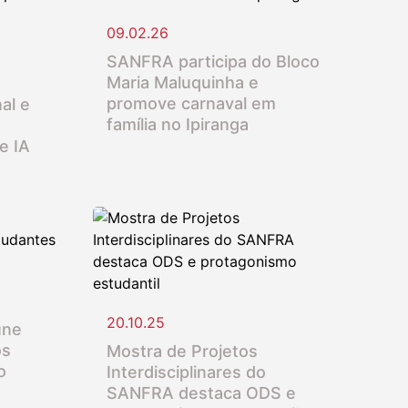
09.02.26
SANFRA participa do Bloco
Maria Maluquinha e
promove carnaval em
al e
família no Ipiranga
e IA
20.10.25
úne
os
Mostra de Projetos
o
Interdisciplinares do
SANFRA destaca ODS e