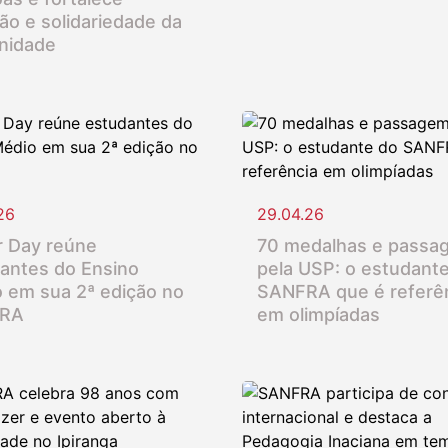
ção e solidariedade da
nidade
26
29.04.26
 Day reúne
70 medalhas e passa
antes do Ensino
pela USP: o estudant
 em sua 2ª edição no
SANFRA que é referê
RA
em olimpíadas