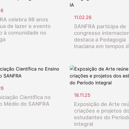
26
11.02.26
A celebra 98 anos
ua de lazer e evento
SANFRA participa de
o à comunidade no
congresso internacion
nga
destaca a Pedagogia
Inaciana em tempos d
26
18.11.25
iciação Científica no
o Médio do SANFRA
Exposição de Arte re
criações e projetos d
estudantes do Períod
Integral