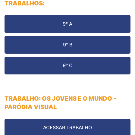
TRABALHOS:
9° A
9° B
9° C
TRABALHO: OS JOVENS E O MUNDO -
PARÓDIA VISUAL
ACESSAR TRABALHO