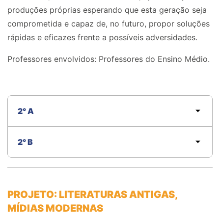
produções próprias esperando que esta geração seja
comprometida e capaz de, no futuro, propor soluções
rápidas e eficazes frente a possíveis adversidades.
Professores envolvidos:
P
rofessores do
E
nsino
M
édio.
2° A
2° B
PROJETO: LITERATURAS ANTIGAS,
MÍDIAS MODERNAS