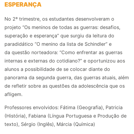
ESPERANÇA
No 2º trimestre, os estudantes desenvolveram o
p
rojeto “Os meninos de todas as guerras: desafios,
superação e esperança”
que
surgiu da
leitura do
paradidático “O menino da lista de Schindler” e
da
questão norteadora: “Como enfrentar as guerras
internas e externas
d
o cotidiano?”
e
oportu
nizou aos
alunos
a possibilidade de se colocar diante do
panorama da segunda guerra, das guerras atuais, além
de refletir sobre as questões da adolescência que os
afligem.
Professores envolvidos:
Fátima
(Geografia), Patricia
(História), Fabiana (Língua Portuguesa e Produção de
texto), Sérgio (Inglês), Márcia (Química)