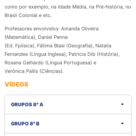
como por exemplo, na Idade Média, na Pré-história, no
Brasil Colonial e etc.
Professores envolvidos:
Amanda Olive
i
ra
(Matemática),
Daniel Penna
(Ed.
Fpiísica
),
Fátima
Blasi
(Geografia),
Natalia
Fernandes (Língua Inglesa),
Patricia
Dib (História),
Rosana Galhardo (Língua Portuguesa)
e
Verônica
Pallis
(Ciências).
VÍDEOS
GRUPOS 8° A
GRUPO 8° B